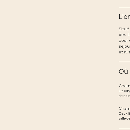
L'e
Situé
des L
pour 
séjou
et ru
Où 
Cham
Lit Kin
de bain
Cham
Deux li
salle d