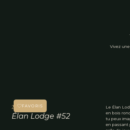
Vivez une
FAVORIS
2+ nuits
Le Élan Lod
en bois rond
Élan Lodge #52
tu peux imag
en passant p