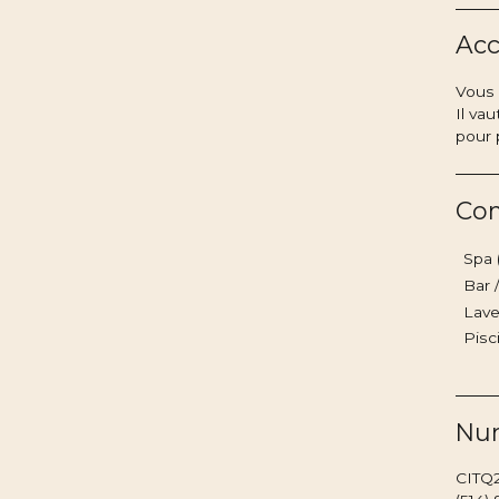
Acc
Vous 
Il va
pour 
Co
Spa 
Bar 
Lav
Pisc
Num
CITQ