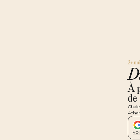
2+ nui
D
À p
de
Chale
4
cha
VO