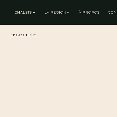
CHALETS
LA RÉGION
À PROPOS
CON
Chalets
Duc