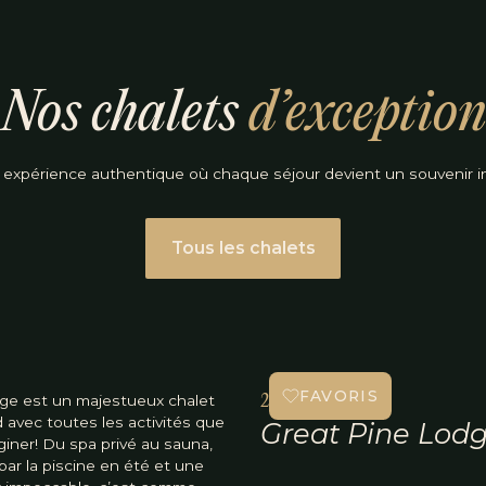
Nos chalets
d’exception
 expérience authentique où chaque séjour devient un souvenir in
Tous les chalets
FAVORIS
ge est un majestueux chalet
2+ nuits
 avec toutes les activités que
Great Pine Lod
iner! Du spa privé au sauna,
ar la piscine en été et une