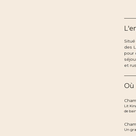
L'e
Situé
des L
pour 
séjou
et ru
Où 
Cham
Lit Kin
de bain
Cham
Un gra