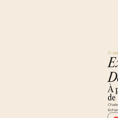
2+ nui
E
D
À p
de
Chale
6
cha