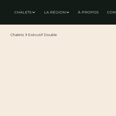
CHALETS
LA RÉGION
À PROPOS
CON
Chalets
Exécutif Double