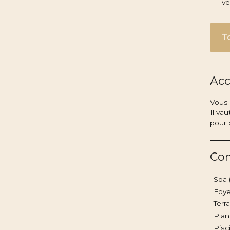
ve
T
Acc
Vous 
Il va
pour 
Co
Spa 
Foye
Terra
Plan
Pisc