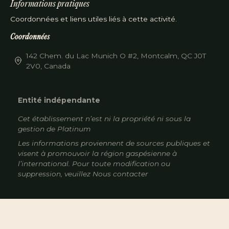
Informations pratiques
Coordonnées et liens utiles liés à cette activité.
Coordonnées
142 Chem. du Lac Munich O #2, Montcalm, QC J0T
2V0, Canada
Entité indépendante
Cet établissement n’est ni la propriété ni sous la
gestion de
Platinum
Les informations proviennent de sources publiques et
visent à promouvoir la région gaspésienne à
l’international. Pour toute modification ou
suppression, veuillez
Nous contacter