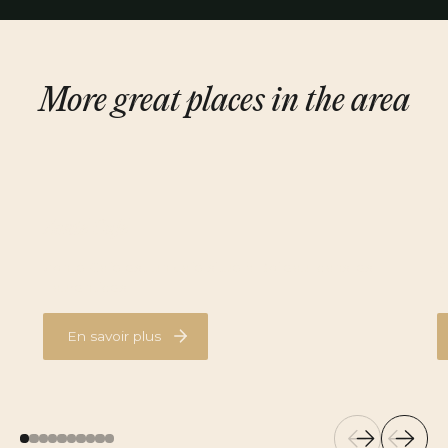
More great places in the area
L
Zonté Café
L
Zonté Café est un café situé à Boileau, dans les
S
Laurentides.
L
En savoir plus